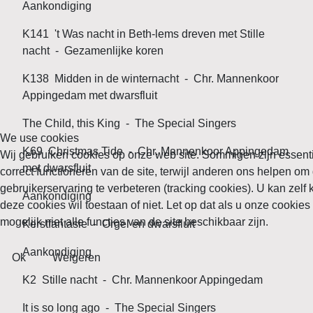
Aankondiging
K141 't Was nacht in Beth-lems dreven met Stille
nacht - Gezamenlijke koren
K138 Midden in de winternacht - Chr. Mannenkoor
Appingedam met dwarsfluit
The Child, this King - The Special Singers
We use cookies
K69 Christmas Tide - Chr. Mannenkoor Appingedam
Wij gebruiken cookies op onze web site. Sommigen zijn essenti
met dwarsfluit
correct functioneren van de site, terwijl anderen ons helpen om 
gebruikerservaring te verbeteren (tracking cookies). U kan zelf 
Aankondiging
deze cookies wil toestaan of niet. Let op dat als u onze cookies
mogelijk niet alle functies van de site beschikbaar zijn.
Kerstfantasie - Orgel en dwarsfluit
Aankondiging
Ok
Weigeren
K2 Stille nacht - Chr. Mannenkoor Appingedam
It is so long ago - The Special Singers