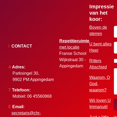
Impressie
van het
koor:
Boven de
G
sterren
Repetitieruimte
U bent alles
W
I
CONTACT
met locatie
Heer
Franse School
Wijkstraat 30 -
Ritters
Appingedam
A
Adres:
Abschied
Parksingel 30,
Waarom, O
9902 PM Appingedam
God,
T
Telefoon:
waarom?
Mobiel: 06 45560868
Wij loven U
E
Email:
Immanuël
secretaris@chr-