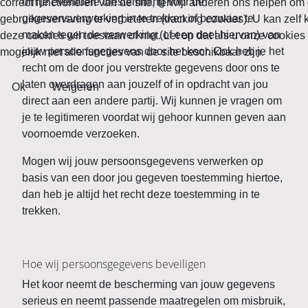
om je eventuele toestemming voor de
correct functioneren van de site, terwijl anderen ons helpen om 
gegevensverwerking in te trekken of bezwaar te
gebruikerservaring te verbeteren (tracking cookies). U kan zelf 
maken tegen de verwerking (of een deel hiervan) van
deze cookies wil toestaan of niet. Let op dat als u onze cookies
jouw persoonsgegevens door het koor. Ook heb je het
mogelijk niet alle functies van de site beschikbaar zijn.
recht om de door jou verstrekte gegevens door ons te
laten overdragen aan jouzelf of in opdracht van jou
Ok
Weigeren
direct aan een andere partij. Wij kunnen je vragen om
je te legitimeren voordat wij gehoor kunnen geven aan
voornoemde verzoeken.
Mogen wij jouw persoonsgegevens verwerken op
basis van een door jou gegeven toestemming hiertoe,
dan heb je altijd het recht deze toestemming in te
trekken.
Hoe wij persoonsgegevens beveiligen
Het koor neemt de bescherming van jouw gegevens
serieus en neemt passende maatregelen om misbruik,