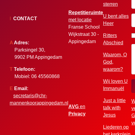
sterren
Repetitieruimte
U bent alles
W
I
CONTACT
met locatie
Heer
Franse School
Wijkstraat 30 -
Ritters
Appingedam
A
Adres:
Abschied
Parksingel 30,
Waarom, O
9902 PM Appingedam
God,
T
Telefoon:
waarom?
Mobiel: 06 45560868
Wij loven U
E
Email:
Immanuël
secretaris@chr-
Just a little
W
mannenkoorappingedam.nl
AVG
en
talk with
v
Privacy
Jesus
G
v
Liederen op
het kerkplein