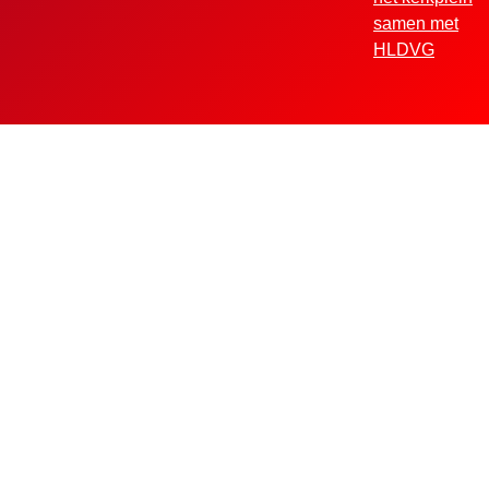
samen met
HLDVG